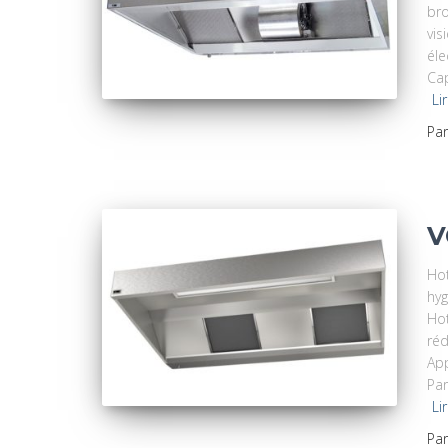
bro
vis
éle
Cap
Li
Pa
V
Hot
hyg
Hot
réd
App
Par
Li
Pa