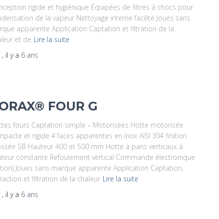
ception rigide et hygiénique Équipées de filtres à chocs pour
densation de la vapeur Nettoyage interne facilité Joues sans
que apparente Application Captation et filtration de la
leur et de
Lire la suite
r
, il y a
6 ans
ORAX® FOUR G
tes fours Captation simple – Motorisées Hotte motorisée
pacte et rigide 4 faces apparentes en inox AISI 304 finition
ssée SB Hauteur 400 et 500 mm Hotte à pans verticaux à
teur constante Refoulement vertical Commande électronique
tion) Joues sans marque apparente Application Captation,
raction et filtration de la chaleur
Lire la suite
r
, il y a
6 ans