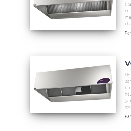
Con
con
mar
cha
Pa
V
Hot
com
bro
hau
(op
ext
Pa