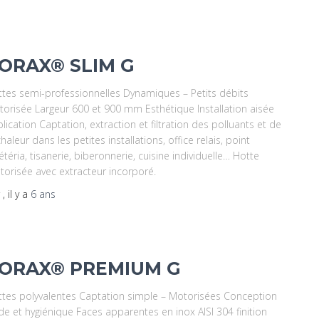
ORAX® SLIM G
tes semi-professionnelles Dynamiques – Petits débits
orisée Largeur 600 et 900 mm Esthétique Installation aisée
lication Captation, extraction et filtration des polluants et de
chaleur dans les petites installations, office relais, point
étéria, tisanerie, biberonnerie, cuisine individuelle… Hotte
orisée avec extracteur incorporé.
r
, il y a
6 ans
ORAX® PREMIUM G
tes polyvalentes Captation simple – Motorisées Conception
ide et hygiénique Faces apparentes en inox AISI 304 finition