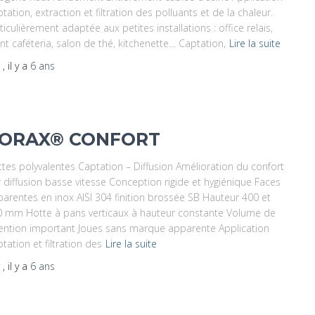
tation, extraction et filtration des polluants et de la chaleur.
ticulièrement adaptée aux petites installations : office relais,
nt caféteria, salon de thé, kitchenette… Captation,
Lire la suite
r
, il y a
6 ans
ORAX® CONFORT
tes polyvalentes Captation – Diffusion Amélioration du confort
 diffusion basse vitesse Conception rigide et hygiénique Faces
arentes en inox AISI 304 finition brossée SB Hauteur 400 et
 mm Hotte à pans verticaux à hauteur constante Volume de
ention important Joues sans marque apparente Application
tation et filtration des
Lire la suite
r
, il y a
6 ans