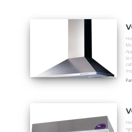
V
Hot
Mot
App
la 
caf
mot
Pa
V
Hot
rig