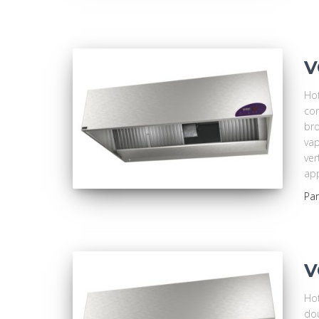
V
Hot
com
bro
vap
ver
app
Pa
V
Hot
dou