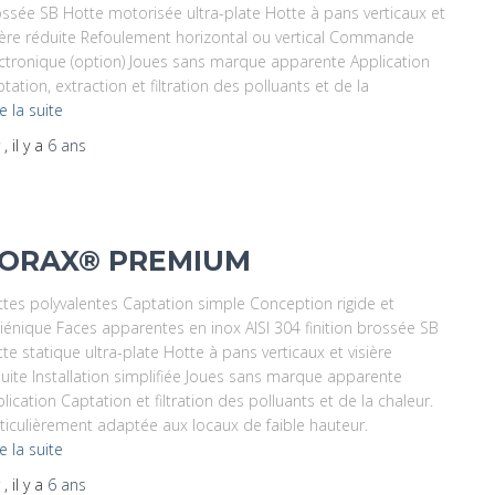
ssée SB Hotte motorisée ultra-plate Hotte à pans verticaux et
ière réduite Refoulement horizontal ou vertical Commande
ctronique (option) Joues sans marque apparente Application
tation, extraction et filtration des polluants et de la
re la suite
r
, il y a
6 ans
ORAX® PREMIUM
tes polyvalentes Captation simple Conception rigide et
iénique Faces apparentes en inox AISI 304 finition brossée SB
te statique ultra-plate Hotte à pans verticaux et visière
uite Installation simplifiée Joues sans marque apparente
lication Captation et filtration des polluants et de la chaleur.
ticulièrement adaptée aux locaux de faible hauteur.
re la suite
r
, il y a
6 ans