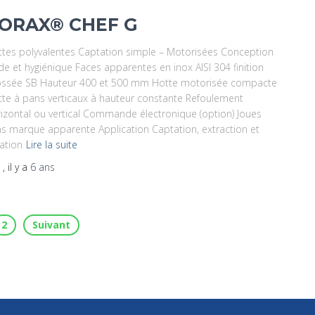
ORAX® CHEF G
tes polyvalentes Captation simple – Motorisées Conception
ide et hygiénique Faces apparentes en inox AISI 304 finition
ossée SB Hauteur 400 et 500 mm Hotte motorisée compacte
te à pans verticaux à hauteur constante Refoulement
izontal ou vertical Commande électronique (option) Joues
s marque apparente Application Captation, extraction et
tration
Lire la suite
r
, il y a
6 ans
2
Suivant