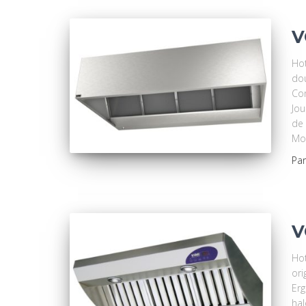
V
Hot
dou
Con
Jou
de 
Mo
Pa
V
Hot
ori
Er
hal