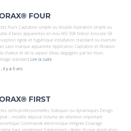
ORAX® FOUR
tes fours Captation simple ou double Aspiration simple ou
ble 4 faces apparentes en inox AISI 304 finition brossée SB
ception rigide et hygiénique Installation standard ou inversée
es sans marque apparente Application Captation et filtration
la chaleur et de la vapeur d’eau dégagées par les fours.
ntage standard
Lire la suite
r
, il y a
6 ans
ORAX® FIRST
tes semi-professionnelles Statiques ou dynamiques Design
ginal – modèle déposé Volume de rétention important
gonomique Commande électronique intégrée Eclairage
ogène haut rendement Entièrement câblée d’usine Application