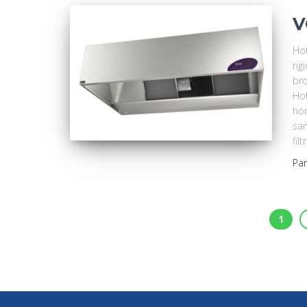
V
Hot
rig
br
Hot
hor
san
fil
Pa
1