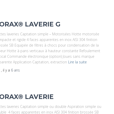
ORAX® LAVERIE G
tes laveries Captation simple – Motorisées Hotte motorisée
pacte et rigide 4 faces apparentes en inox AISI 304 finition
ssée SB Equipée de filtres à chocs pour condensation de la
eur Hotte à pans verticaux à hauteur constante Refoulement
tical Commande électronique (option) Joues sans marque
arente Application Captation, extraction
Lire la suite
r
, il y a
6 ans
ORAX® LAVERIE
tes laveries Captation simple ou double Aspiration simple ou
ble 4 faces apparentes en inox AISI 304 finition brossée SB