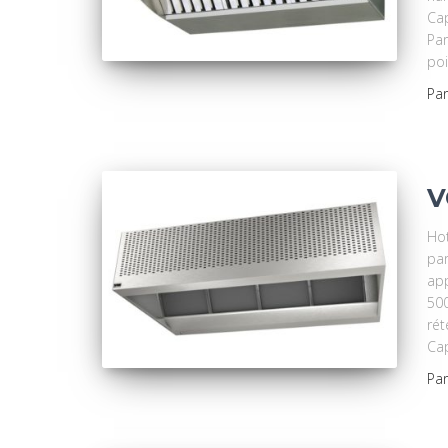
Cap
Par
poi
Pa
V
Hot
par
app
500
rét
Cap
Pa