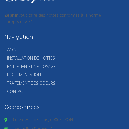
Zephir
vous offre des hottes conformes à la norme
européenne EN.
Navigation
ACCUEIL
INSTALLATION DE HOTTES
ENTRETIEN ET NETTOYAGE
RÉGLEMENTATION
TRAITEMENT DES ODEURS
CONTACT
Coordonnées
9 rue des Trois Rois, 69007 LYON
jpgremillon@orange.fr